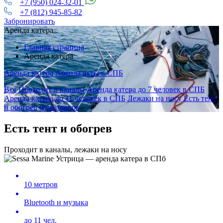
+7 (950) 024-32-01
+7 (812) 945-85-82
Забронировать
Аренда катера
Главная страница
Аренда катера
Аренда катера
Аренда яхты в СПБ
Все
Проходит в каналы
Аренда катера до 7 человек в СПБ
Аренда катера до 11 человек в СПБ
Лежаки на носу
Есть тент
и обогрев
Флайбридж
Есть тент и обогрев
Проходит в каналы, лежаки на носу
10 метров
Bluetooth и музыка
до 11 чел.