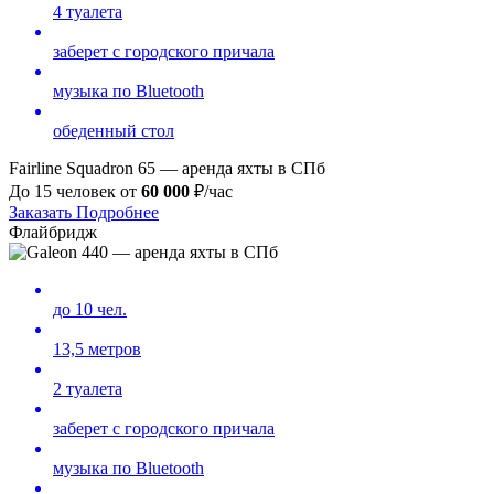
4 туалета
заберет с городского причала
музыка по Bluetooth
обеденный стол
Fairline Squadron 65 — аренда яхты в СПб
До 15 человек от
60
000
₽/час
Заказать
Подробнее
Флайбридж
до 10 чел.
13,5 метров
2 туалета
заберет с городского причала
музыка по Bluetooth