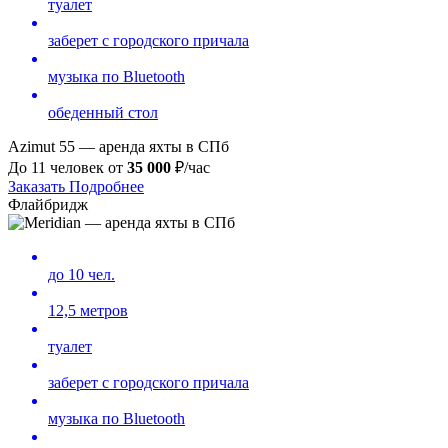
туалет
заберет с городского причала
музыка по Bluetooth
обеденный стол
Azimut 55 — аренда яхты в СПб
До 11 человек от
35 000
₽/час
Заказать
Подробнее
Флайбридж
до 10 чел.
12,5 метров
туалет
заберет с городского причала
музыка по Bluetooth