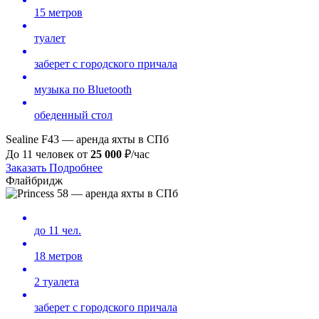
15 метров
туалет
заберет с городского причала
музыка по Bluetooth
обеденный стол
Sealine F43 — аренда яхты в СПб
До 11 человек от
25 000
₽/час
Заказать
Подробнее
Флайбридж
до 11 чел.
18 метров
2 туалета
заберет с городского причала