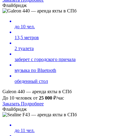
Флайбридж
до 10 чел.
13,5 метров
2 туалета
заберет с городского причала
музыка по Bluetooth
обеденный стол
Galeon 440 — аренда яхты в СПб
До 10 человек от
25
000
₽/час
Заказать
Подробнее
Флайбридж
до 11 чел.