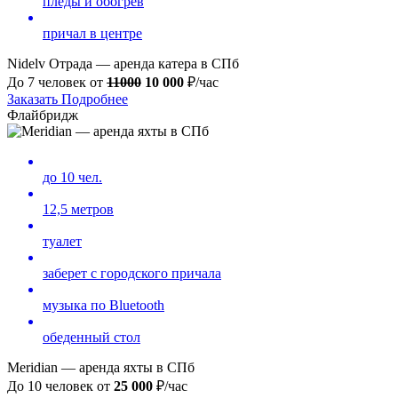
пледы и обогрев
причал в центре
Nidelv Отрада — аренда катера в СПб
До 7 человек от
11000
10 000
₽/час
Заказать
Подробнее
Флайбридж
до 10 чел.
12,5 метров
туалет
заберет с городского причала
музыка по Bluetooth
обеденный стол
Meridian — аренда яхты в СПб
До 10 человек от
25 000
₽/час