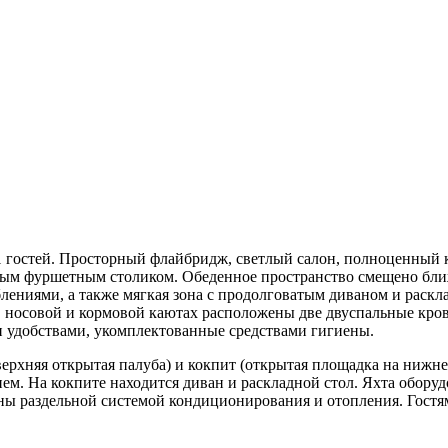
1 гостей. Просторный флайбридж, светлый салон, полноценный к
ым фуршетным столиком. Обеденное пространство смещено ближе
ниями, а также мягкая зона с продолговатым диваном и раскл
 В носовой и кормовой каютах расположены две двуспальные кров
ми удобствами, укомплектованные средствами гигиены.
рхняя открытая палуба) и кокпит (открытая площадка на нижне
ием. На кокпите находится диван и раскладной стол. Яхта обору
ны раздельной системой кондиционирования и отопления. Гост