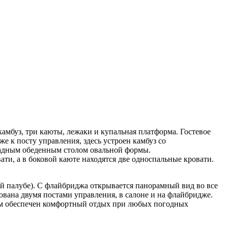
амбуз, три каюты, лежаки и купальная платформа. Гостевое
 к посту управления, здесь устроен камбуз со
адным обеденным столом овальной формы.
ати, а в боковой каюте находятся две односпальные кровати.
й палубе). С флайбриджа открывается панорамный вид во все
дована двумя постами управления, в салоне и на флайбридже.
ям обеспечен комфортный отдых при любых погодных