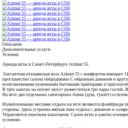
Описание
Дополнительные услуги
Условия
Аренда яхты в Санкт-Петербурге Azimut 55.
Элегантная итальянская яхта Azimut 55 с комфортом вмещает 1
пространство салона оборудовано С-образным диваном и кругл
всевозможными кухонными бытовыми приборами и приспособле
В трёх каютах на ночлег могут разместиться три пары гостей.
На яхте два отдельных санитарных блока (душ, туалет) со все
Излюбленными местами отдыха на яхте являются флайбридж (ве
стороны. Здесь устроена мягкая зона отдыха с диваном и соляр
Управляется опытным капитаном. Салон яхты и каюты оснаще
условиях.